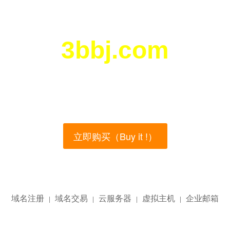
3bbj.com
您所访问的域名正在西部数码（west.cn）出售！
main name is currently for sale on the west.cn, Buy
立即购买（Buy it !）
域名注册
域名交易
云服务器
虚拟主机
企业邮箱
|
|
|
|